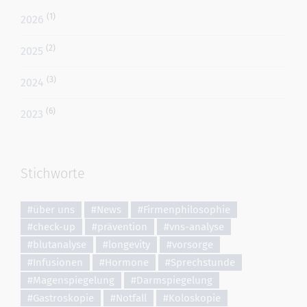
(1)
2026
(2)
2025
(3)
2024
(6)
2023
Stichworte
#über uns
#News
#Firmenphilosophie
#check-up
#prävention
#vns-analyse
#blutanalyse
#longevity
#vorsorge
#Infusionen
#Hormone
#Sprechstunde
#Magenspiegelung
#Darmspiegelung
#Gastroskopie
#Notfall
#Koloskopie