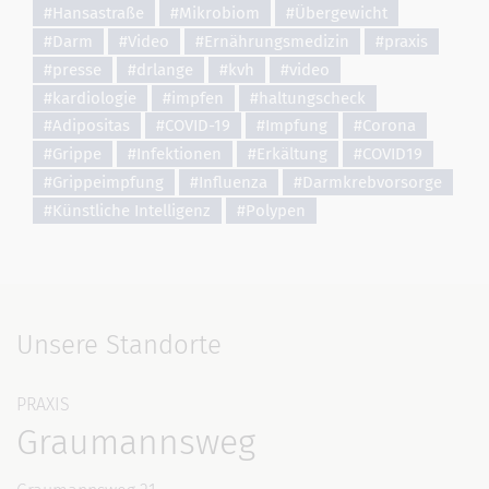
#Hansastraße
#Mikrobiom
#Übergewicht
#Darm
#Video
#Ernährungsmedizin
#praxis
#presse
#drlange
#kvh
#video
#kardiologie
#impfen
#haltungscheck
#Adipositas
#COVID-19
#Impfung
#Corona
#Grippe
#Infektionen
#Erkältung
#COVID19
#Grippeimpfung
#Influenza
#Darmkrebvorsorge
#Künstliche Intelligenz
#Polypen
Unsere Standorte
PRAXIS
Graumannsweg