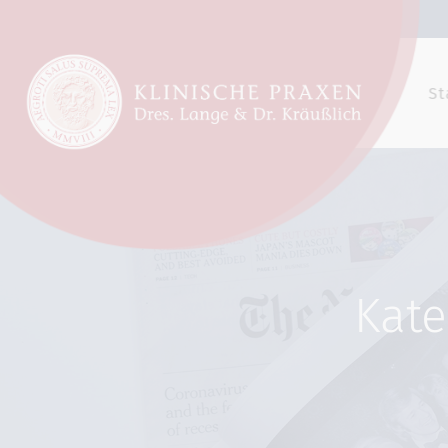
St
Kate