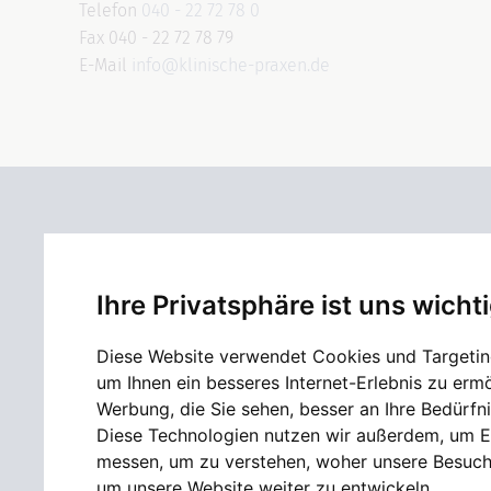
Telefon
040 - 22 72 78 0
Fax 040 - 22 72 78 79
E-Mail
info@klinische-praxen.de
Ihre Privatsphäre ist uns wicht
Diese Website verwendet Cookies und Targetin
Die Klinischen Praxen Dres. Lange & Dr. Kräußlich
um Ihnen ein besseres Internet-Erlebnis zu erm
sind ein modernes medizinisches
Werbung, die Sie sehen, besser an Ihre Bedürfn
Versorgungszentrum mit drei Standorten in
Diese Technologien nutzen wir außerdem, um E
Hamburg. Unsere MitarbeiterInnen der
messen, um zu verstehen, woher unsere Besu
Allgemeinmedizin, Inneren Medizin, Kardiologie,
um unsere Website weiter zu entwickeln.