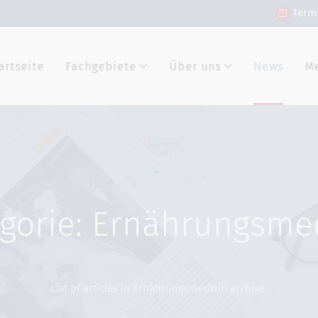
Term
artseite
Fachgebiete
Über uns
News
M
gorie: Ernährungsme
List of articles in Ernährungsmedizin archive.