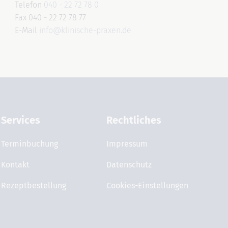
Telefon
040 - 22 72 78 0
Fax 040 - 22 72 78 77
E-Mail
info@klinische-praxen.de
Services
Rechtliches
Terminbuchung
Impressum
Kontakt
Datenschutz
Rezeptbestellung
Cookies-Einstellungen