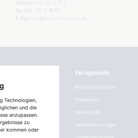
Telefon
040 - 22 72 78 0
Fax 040 - 22 72 78 78
E-Mail
info@klinische-praxen.de
Allgemein
Fachgebiete
ig
Über uns
Allgemeinmedizin
Karriere
Prävention
g Technologien,
öglichen und die
News
Kardiologie
isse anzupassen.
rgebnisse zu
Gastroenterologie
cher kommen oder
Lungenheilkunde